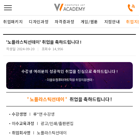
취업패키지
디자인과정
자격증과정
게임/웹툰
지점안내
취업지
디자인정규과정
'노플라스틱선데이'
작성일
2024-09-20
조회수
14,956
디자인단과과정
수강생 여러분의 성공적인 취업을 진심으로 축하드립니다 !
게임과정
- 더블유컴퓨터아트학원 취업지원센터 -
자격증과정
' 노플라스틱선데이 '
커뮤니티
수강생명
류*연
이수교육과정
광고/인쇄/출판편집
취업패키지
취업회사명
노플라스틱선데이