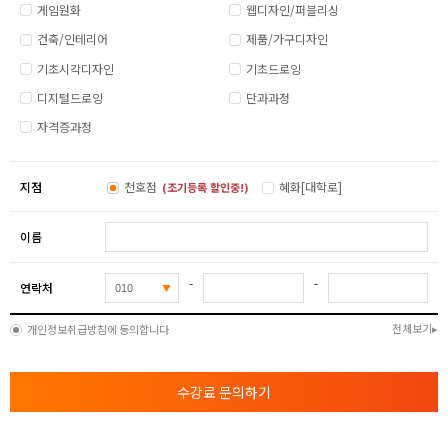
게임원화
웹디자인/퍼블리싱
건축/인테리어
제품/가구디자인
기초시각디자인
기초드로잉
디지털드로잉
단과과정
자격증과정
지점
천호점
혜화[대학로]
(조기등록 할인중!)
이름
-
-
연락처
전체보기
개인정보취급방침에 동의합니다
수강료 문의하기