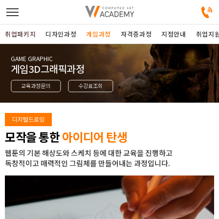
취업패키지
디자인과정
게임과정
자격증과정
지점안내
취업지
GAME GRAPHIC
디자인정규과정
게임3D그래픽과정
교육과정문의
수강료조회
디자인단과과정
게임과정
디지털드로잉
모작을 통한
아이디어 탄생
자격증과정
웹툰의 기본 해상도와 스케치 등에 대한 교육을 진행하고
독창적이고 매력적인 그림체를 만들어내는 과정입니다.
커뮤니티
취업패키지