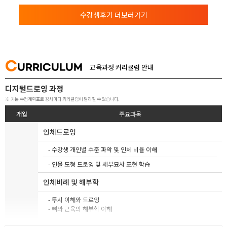
수강생후기 더보러가기
C
URRICULUM
교육과정 커리큘럼 안내
디지털드로잉 과정
※ 기본 수업계획표로 강사마다 커리큘럼이 달라질 수 있습니다.
개월
주요과목
인체드로잉
- 수강생 개인별 수준 파악 및 인체 비율 이해
- 인물 도형 드로잉 및 세부묘사 표현 학습
인체비례 및 해부학
- 투시 이해와 드로잉
- 뼈와 근육의 해부학 이해
- 장르별 복식 이해 및 손 구조 해부학 이해와 드로잉