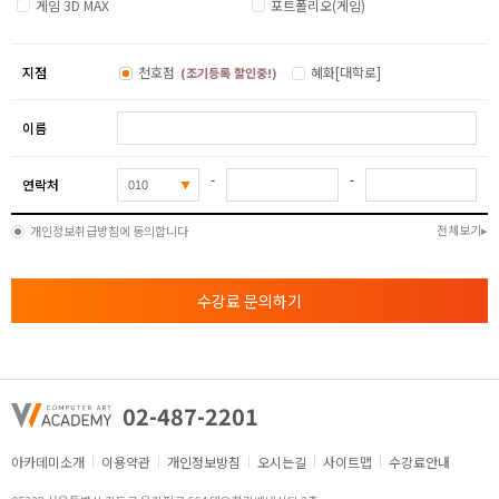
게임 3D MAX
포트폴리오(게임)
지점
천호점
혜화[대학로]
(조기등록 할인중!)
이름
-
-
연락처
전체보기
개인정보취급방침에 동의합니다
수강료 문의하기
02-487-2201
아카데미소개
이용약관
개인정보방침
오시는길
사이트맵
수강료안내