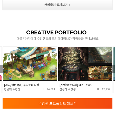
1
인체 해부학 및 그레이징 표현
- 인체의 상체 앞, 등 근육의 표현 및 그레이징의 이해
- 얼굴 해부학 및 드로잉 진행
- 다리와 발 근육 학습 및 드로잉
CREATIVE PORTFOLIO
두상 / 얼굴 비례 및 해부학
더블유아카데미 수강생들의 크리에이티브한 작품들을 만나보세요
- 얼굴 비율 공식 이해
- 두상 및 얼굴의 표현과 투시 이해
- 성별에 따른 얼굴 패턴의 차이 이해와 표현 연습
인체 세부표현 및 페인팅
- 컬러 톤 학습과 표현 연습
- 상업 일러스트 관찰 및 드로잉 연습
[게임/웹툰학과] 물약상점 창작
[게임/웹툰학과] Mia Town
- 팔꿈치 상세 표현 및 목과 어깨선의 이해
24,684
12,734
김병재
김성하
의상 / 머리 표현의상 / 머리 표현
수강생 포트폴리오 더보기
- 전신 굴곡 이해 및 의상의 자연스러운 주름 표현
- 머리카락 표현방법 및 단순화 작업