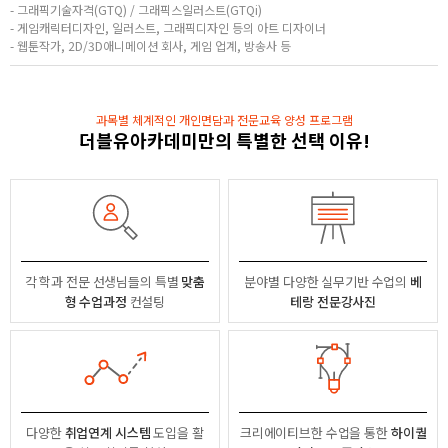
- 그래픽기술자격(GTQ) / 그래픽스일러스트(GTQi)
- 게임캐릭터디자인, 일러스트, 그래픽디자인 등의 아트 디자이너
- 웹툰작가, 2D/3D애니메이션 회사, 게임 업계, 방송사 등
과목별 체계적인 개인면담과 전문교육 양성 프로그램
더블유아카데미만의 특별한 선택 이유!
각 학과 전문 선생님들의
특별
맞춤
분야별
다양한 실무기반 수업의
베
형 수업과정
컨설팅
테랑 전문강사진
다양한
취업연계 시스템
도입을 활
크리에이티브한 수업을 통한
하이퀄