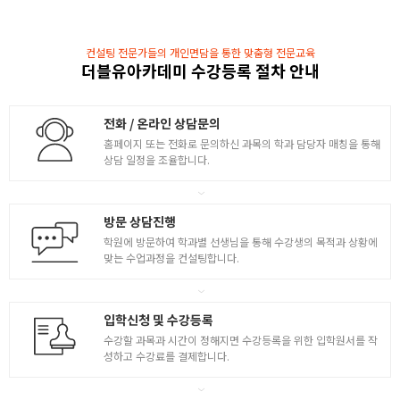
2
모작 1
컨설팅 전문가들의 개인면담을 통한 맞춤형 전문교육
- 컬러링의 이해 및 페인팅 옵션의 이해와 활용
더블유아카데미 수강등록 절차 안내
- 캐쥬얼 컬러링 표현과 디지털 모작 1
모작 2
전화 / 온라인 상담문의
홈페이지 또는 전화로 문의하신 과목의 학과 담당자 매칭을 통해
- 브러쉬 이해와 활용 드로잉 연습
상담 일정을 조율합니다.
- 캐쥬얼 반실사 / 실사 컬러링 이해 및 디지털 모작 2
방문 상담진행
학원에 방문하여 학과별 선생님을 통해 수강생의 목적과 상황에
맞는 수업과정을 컨설팅합니다.
입학신청 및 수강등록
수강할 과목과 시간이 정해지면 수강등록을 위한 입학원서를 작
성하고 수강료를 결제합니다.