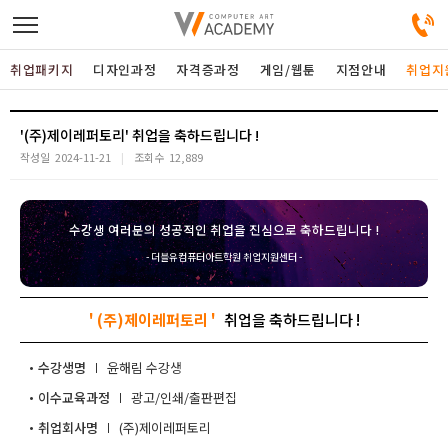
취업패키지
디자인과정
자격증과정
게임/웹툰
지점안내
취업지
디자인정규과정
'(주)제이레퍼토리'
작성일
2024-11-21
조회수
12,889
디자인단과과정
수강생 여러분의 성공적인 취업을 진심으로 축하드립니다 !
게임과정
- 더블유컴퓨터아트학원 취업지원센터 -
자격증과정
' (주)제이레퍼토리 '
커뮤니티
수강생명
윤해림
이수교육과정
광고/인쇄/출판편집
취업패키지
취업회사명
(주)제이레퍼토리