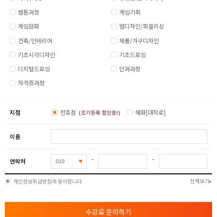
웹툰과정
게임기획
게임원화
웹디자인/퍼블리싱
건축/인테리어
제품/가구디자인
기초시각디자인
기초드로잉
디지털드로잉
단과과정
자격증과정
지점
천호점
혜화[대학로]
(조기등록 할인중!)
이름
-
-
연락처
전체보기
개인정보취급방침에 동의합니다
수강료 문의하기