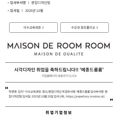
입사부서명
편집디자인팀
취업지원센터
입사일
2025년 10월
고객상담센터
이수교육과정
수강생 포트폴리오
>
>
아카데미소개
시각디자인 취업을 축하드립니다!! '메종드룸룸'
기업홈페이지 바로가기 CLICK
학생명: 김지* 이수교육과정: 광고/편집디자인 취업회사명: 메종드룸룸 입사부서명: 편
집디자인팀 입사일: 2025년 10월 20일 입사 URL: https://jrepertory.modoo.at/
취업기업정보