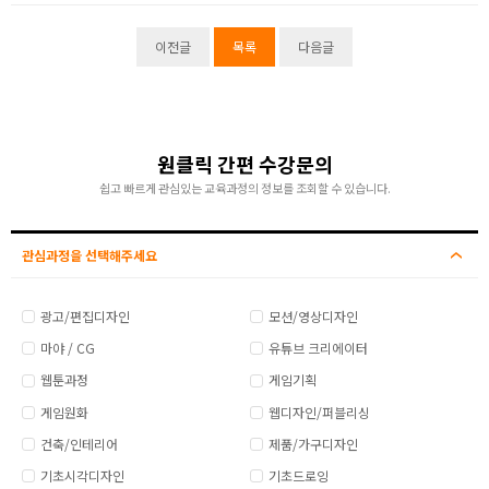
이전글
목록
다음글
원클릭 간편 수강문의
쉽고 빠르게 관심있는 교육과정의 정보를 조회할 수 있습니다.
관심과정을 선택해주세요
광고/편집디자인
모션/영상디자인
마야 / CG
유튜브 크리에이터
웹툰과정
게임기획
게임원화
웹디자인/퍼블리싱
건축/인테리어
제품/가구디자인
기초시각디자인
기초드로잉