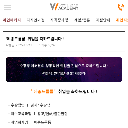
취업패키지
디자인과정
자격증과정
게임/웹툰
지점안내
취업지
디자인정규과정
'메종드룸룸'
작성일
2025-10-23
조회수
5,240
디자인단과과정
수강생 여러분의 성공적인 취업을 진심으로 축하드립니다 !
게임과정
- 더블유컴퓨터아트학원 취업지원센터 -
자격증과정
' 메종드룸룸 '
커뮤니티
수강생명
김지*
이수교육과정
광고/인쇄/출판편집
취업패키지
취업회사명
메종드룸룸